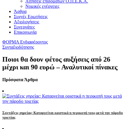
Αιτήσεις επιδομάτων Ο.Π.Ε.Κ.Α.
Νομικές ενέργειες
Άρθρα
Συχνές Ερωτήσεις
Αξιολογήσεις
Συνεργάτες
Επικοινωνία
ΦΟΡΜΑ Ενδιαφέροντος
Συνταξιοδότησης
Ποιοι θα δουν φέτος αυξήσεις από 26
μέχρι και 90 ευρώ – Αναλυτικοί πίνακες
Πρόσφατα Άρθρα
Συντάξεις χηρείας: Καταργείται οριστικά η περικοπή τους μετά την πάροδο
τριετίας