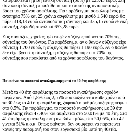
καταβάλλεται η μισή εθνική σύνταξη (50%) με 223,43 ευρώ. Στη
συνολική σύνταξη προστίθεται και το ποσό της ανταποδοτικής
βάσει του χρόνου ασφάλισης. Για παράδειγμα, ασφαλισμένος με
αναπηρία 75% και 25 χρόνια ασφάλισης με μισθό 1.540 ευρώ θα
πάρει 318,13 ευρώ ανταποδοτική σύνταξη και 335,15 ευρώ εθνική
σύνταξη, δηλαδή συνολικά 653,28 ευρώ.
Στις συντάξεις χηρείας, η/ο επιζών σύζυγος παίρνει το 70% της
σύνταξης του θανόντος. Για παράδειγμα, αν ο θανών σύζυγος είχε
σύνταξη 1.700 ευρώ, η σύζυγος θα πάρει 1.190 ευρώ. Αν ο θανών
δεν είχε βγει στη σύνταξη, η σύζυγος θα πάρει το 70% της
σύνταξης που προκύπτει από τα χρόνια ασφάλισης του θανόντος.
Ποια είναι τα ποσοστά αναπλήρωσης μετά τα 40 έτη ασφάλισης;
Μετά τα 40 έτη ασφάλισης τα ποσοστά αναπλήρωσης σχεδόν
παγώνουν. Από 1,8% έως 2,55% που αυξάνονται κάθε χρόνο από
τα 30 έως τα 40 έτη ασφάλισης, ξαφνικά ο ρυθμός αύξησης πέφτει
στο 0,5%. Για παράδειγμα, το ποσοστό αναπλήρωσης με 39 έτη
ασφάλισης είναι 47,46% και αυξάνεται στο 50,01% με 40 έτη. Στα
41 έτη όμως η αναπλήρωση ανεβαίνει μόλις στο 50,05%, στα 42
γίνεται 51% κ.ο.κ. Οπως φαίνεται, δεν συμφέρει να παρατείνει
κανείς την παραμονή του στον εργασιακό βίο μετά τη 40ετία.