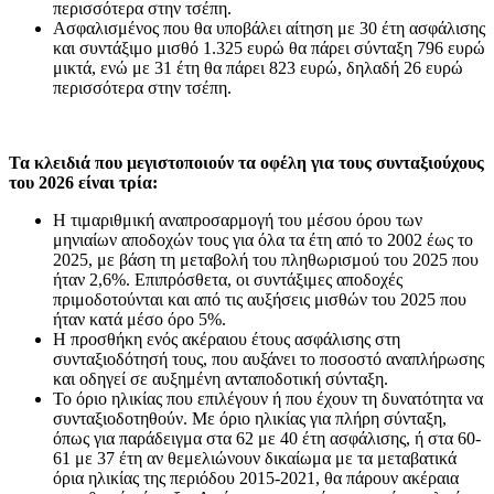
περισσότερα στην τσέπη.
Ασφαλισμένος που θα υποβάλει αίτηση με 30 έτη ασφάλισης
και συντάξιμο μισθό 1.325 ευρώ θα πάρει σύνταξη 796 ευρώ
μικτά, ενώ με 31 έτη θα πάρει 823 ευρώ, δηλαδή 26 ευρώ
περισσότερα στην τσέπη.
Τα κλειδιά που μεγιστοποιούν τα οφέλη για τους συνταξιούχους
του 2026 είναι τρία:
Η τιμαριθμική αναπροσαρμογή του μέσου όρου των
μηνιαίων αποδοχών τους για όλα τα έτη από το 2002 έως το
2025, με βάση τη μεταβολή του πληθωρισμού του 2025 που
ήταν 2,6%. Επιπρόσθετα, οι συντάξιμες αποδοχές
πριμοδοτούνται και από τις αυξήσεις μισθών του 2025 που
ήταν κατά μέσο όρο 5%.
Η προσθήκη ενός ακέραιου έτους ασφάλισης στη
συνταξιοδότησή τους, που αυξάνει το ποσοστό αναπλήρωσης
και οδηγεί σε αυξημένη ανταποδοτική σύνταξη.
Το όριο ηλικίας που επιλέγουν ή που έχουν τη δυνατότητα να
συνταξιοδοτηθούν. Με όριο ηλικίας για πλήρη σύνταξη,
όπως για παράδειγμα στα 62 με 40 έτη ασφάλισης, ή στα 60-
61 με 37 έτη αν θεμελιώνουν δικαίωμα με τα μεταβατικά
όρια ηλικίας της περιόδου 2015-2021, θα πάρουν ακέραια