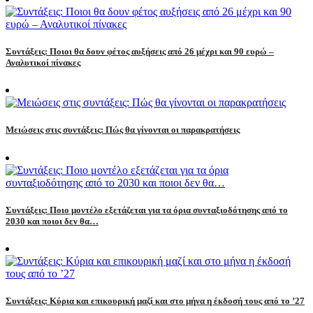
Συντάξεις: Ποιοι θα δουν φέτος αυξήσεις από 26 μέχρι και 90 ευρώ –
Αναλυτικοί πίνακες
Μειώσεις στις συντάξεις: Πώς θα γίνονται οι παρακρατήσεις
Συντάξεις: Ποιο μοντέλο εξετάζεται για τα όρια συνταξιοδότησης από το
2030 και ποιοι δεν θα…
Συντάξεις: Κύρια και επικουρική μαζί και στο μήνα η έκδοσή τους από το ’27