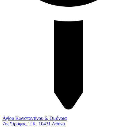
Αγίου Κωνσταντίνου 6, Ομόνοια
7ος Όροφος, Τ.Κ. 10431 Αθήνα
Γραφείο Διεκπεραιώσεων