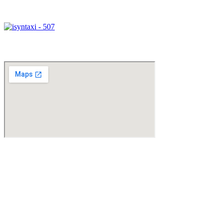
Xάρτης Πρόσβασης
Βιντεοδιάσκεψη
Βρίσκεστε εκτός Αττικής;
Μπορεί να κανονιστεί βιντεοδιάσκεψη σε όποια από τις γνωστές
πλατφόρμες
Teams
Zoom Meetings