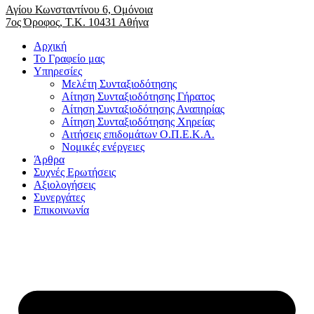
Αγίου Κωνσταντίνου 6, Ομόνοια
7ος Όροφος, Τ.Κ. 10431 Αθήνα
Αρχική
Το Γραφείο μας
Υπηρεσίες
Μελέτη Συνταξιοδότησης
Αίτηση Συνταξιοδότησης Γήρατος
Αίτηση Συνταξιοδότησης Αναπηρίας
Αίτηση Συνταξιοδότησης Χηρείας
Αιτήσεις επιδομάτων Ο.Π.Ε.Κ.Α.
Νομικές ενέργειες
Άρθρα
Συχνές Ερωτήσεις
Αξιολογήσεις
Συνεργάτες
Επικοινωνία