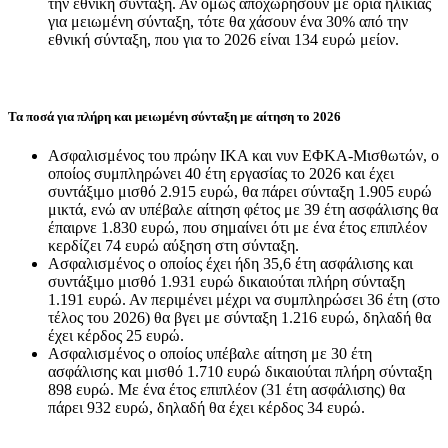
την εθνική σύνταξη. Αν όμως αποχωρήσουν με όρια ηλικίας
για μειωμένη σύνταξη, τότε θα χάσουν ένα 30% από την
εθνική σύνταξη, που για το 2026 είναι 134 ευρώ μείον.
Τα ποσά για πλήρη και μειωμένη σύνταξη με αίτηση το 2026
Ασφαλισμένος του πρώην ΙΚΑ και νυν ΕΦΚΑ-Μισθωτών, ο
οποίος συμπληρώνει 40 έτη εργασίας το 2026 και έχει
συντάξιμο μισθό 2.915 ευρώ, θα πάρει σύνταξη 1.905 ευρώ
μικτά, ενώ αν υπέβαλε αίτηση φέτος με 39 έτη ασφάλισης θα
έπαιρνε 1.830 ευρώ, που σημαίνει ότι με ένα έτος επιπλέον
κερδίζει 74 ευρώ αύξηση στη σύνταξη.
Ασφαλισμένος ο οποίος έχει ήδη 35,6 έτη ασφάλισης και
συντάξιμο μισθό 1.931 ευρώ δικαιούται πλήρη σύνταξη
1.191 ευρώ. Αν περιμένει μέχρι να συμπληρώσει 36 έτη (στο
τέλος του 2026) θα βγει με σύνταξη 1.216 ευρώ, δηλαδή θα
έχει κέρδος 25 ευρώ.
Ασφαλισμένος ο οποίος υπέβαλε αίτηση με 30 έτη
ασφάλισης και μισθό 1.710 ευρώ δικαιούται πλήρη σύνταξη
898 ευρώ. Με ένα έτος επιπλέον (31 έτη ασφάλισης) θα
πάρει 932 ευρώ, δηλαδή θα έχει κέρδος 34 ευρώ.