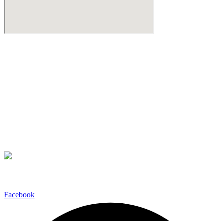
Βιντεοδιάσκεψη
Βρίσκεστε εκτός Αττικής;
Μπορεί να κανονιστεί βιντεοδιάσκεψη σε όποια από τις γνωστές
πλατφόρμες
Teams
Zoom Meetings
Google Meet
σας εξυπηρετεί για να διερευνήσουμε την υπόθεση σας.
Ακολουθήστε μας
Facebook