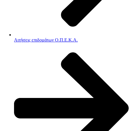
Αιτήσεις επιδομάτων Ο.Π.Ε.Κ.Α.