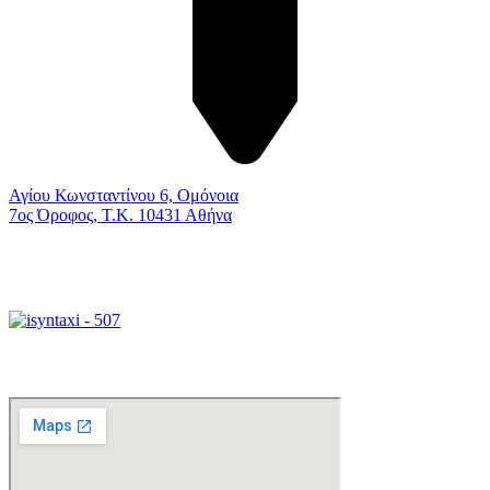
Αγίου Κωνσταντίνου 6, Ομόνοια
7ος Όροφος, Τ.Κ. 10431 Αθήνα
Γραφείο Διεκπεραιώσεων
Xάρτης Πρόσβασης