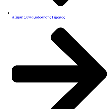
Αίτηση Συνταξιοδότησης Γήρατος