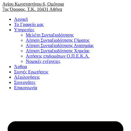
Αγίου Κωνσταντίνου 6, Ομόνοια
7ος Όροφος, Τ.Κ. 10431 Αθήνα
Αρχική
Το Γραφείο μας
Υπηρεσίες
Μελέτη Συνταξιοδότησης
Αίτηση Συνταξιοδότησης Γήρατος
Αίτηση Συνταξιοδότησης Αναπηρίας
Αίτηση Συνταξιοδότησης Χηρείας
Αιτήσεις επιδομάτων Ο.Π.Ε.Κ.Α.
Νομικές ενέργειες
Άρθρα
Συχνές Ερωτήσεις
Αξιολογήσεις
Συνεργάτες
Επικοινωνία