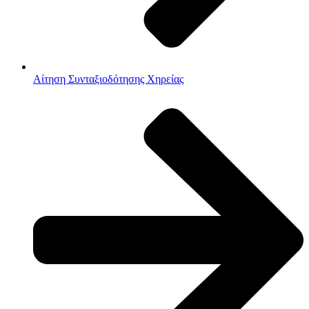
Αίτηση Συνταξιοδότησης Χηρείας