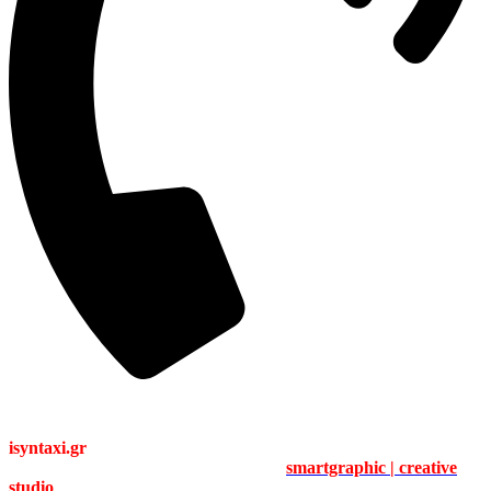
211 41 80 223
isyntaxi.gr
Copyright 2024 © All Right Reserved
Logo & Web Design / Development by
smartgraphic | creative
studio