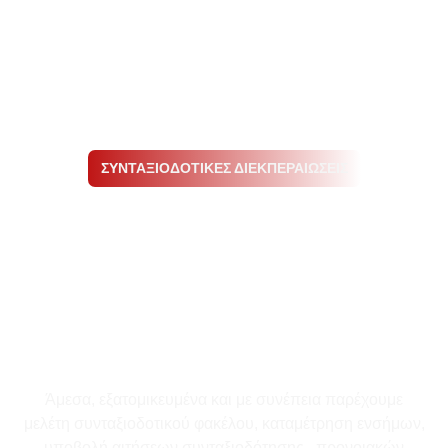
ΣΥΝΤΑΞΙΟΔΟΤΙΚΕΣ ΔΙΕΚΠΕΡΑΙΩΣΕΙΣ
Άμεσα, εξατομικευμένα και με συνέπεια παρέχουμε
μελέτη συνταξιοδοτικού φακέλου, καταμέτρηση ενσήμων,
υποβολή αιτήσεων συνταξιοδότησης, προνοιακών