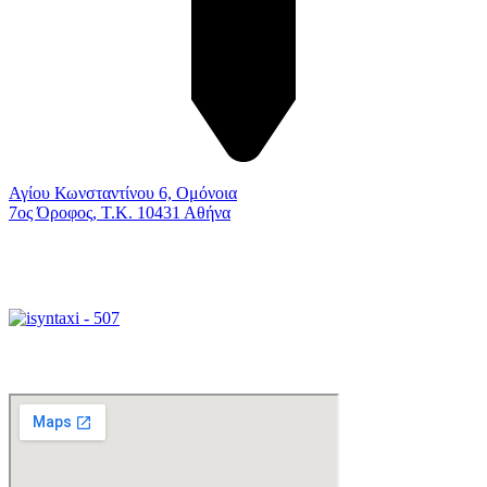
Αγίου Κωνσταντίνου 6, Ομόνοια
7ος Όροφος, Τ.Κ. 10431 Αθήνα
Γραφείο Διεκπεραιώσεων
Xάρτης Πρόσβασης