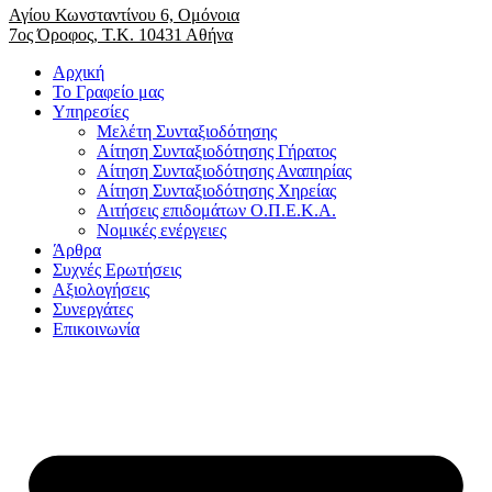
Αγίου Κωνσταντίνου 6, Ομόνοια
7ος Όροφος, Τ.Κ. 10431 Αθήνα
Αρχική
Το Γραφείο μας
Υπηρεσίες
Μελέτη Συνταξιοδότησης
Αίτηση Συνταξιοδότησης Γήρατος
Αίτηση Συνταξιοδότησης Αναπηρίας
Αίτηση Συνταξιοδότησης Χηρείας
Αιτήσεις επιδομάτων Ο.Π.Ε.Κ.Α.
Νομικές ενέργειες
Άρθρα
Συχνές Ερωτήσεις
Αξιολογήσεις
Συνεργάτες
Επικοινωνία