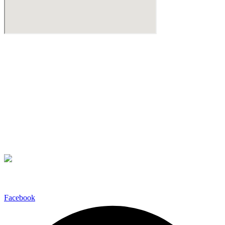
Βιντεοδιάσκεψη
Βρίσκεστε εκτός Αττικής;
Μπορεί να κανονιστεί βιντεοδιάσκεψη σε όποια από τις γνωστές
πλατφόρμες
Teams
Zoom Meetings
Google Meet
σας εξυπηρετεί για να διερευνήσουμε την υπόθεση σας.
Ακολουθήστε μας
Facebook