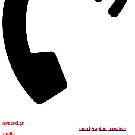
211 41 80 223
isyntaxi.gr
Copyright 2024 © All Right Reserved
Logo & Web Design / Development by
smartgraphic | creative
studio