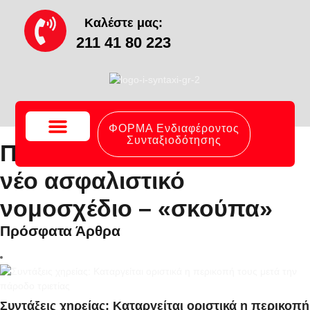
Καλέστε μας:
211 41 80 223
ΦΟΡΜΑ Ενδιαφέροντος
Συνταξιοδότησης
Ποιες αλλαγές φέρνει το
Το Γραφείο Μας
Συχνές Ερωτήσεις
νέο ασφαλιστικό
νομοσχέδιο – «σκούπα»
Πρόσφατα Άρθρα
Συντάξεις χηρείας: Καταργείται οριστικά η περικοπή