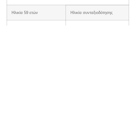
Ηλικία 59 ετών
Ηλικία συνταξιοδότησης
Το 2016
59,9
το 2017
60,2
το 2018
60,6
το 2019
60,11
το 2020
61,3
το 2021
61,8
το 2022
62
Πλήρης και μειωμένη σύνταξη με βαρέα στο ΙΚΑ
(άνδρες –