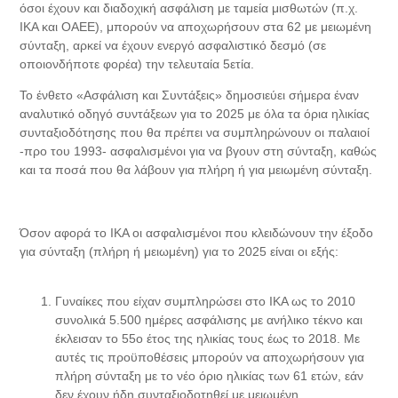
όσοι έχουν και διαδοχική ασφάλιση με ταμεία μισθωτών (π.χ.
ΙΚΑ και ΟΑΕΕ), μπορούν να αποχωρήσουν στα 62 με μειωμένη
σύνταξη, αρκεί να έχουν ενεργό ασφαλιστικό δεσμό (σε
οποιονδήποτε φορέα) την τελευταία 5ετία.
Το ένθετο «Ασφάλιση και Συντάξεις» δημοσιεύει σήμερα έναν
αναλυτικό οδηγό συντάξεων για το 2025 με όλα τα όρια ηλικίας
συνταξιοδότησης που θα πρέπει να συμπληρώνουν οι παλαιοί
-προ του 1993- ασφαλισμένοι για να βγουν στη σύνταξη, καθώς
και τα ποσά που θα λάβουν για πλήρη ή για μειωμένη σύνταξη.
Όσον αφορά το ΙΚΑ οι ασφαλισμένοι που κλειδώνουν την έξοδο
για σύνταξη (πλήρη ή μειωμένη) για το 2025 είναι οι εξής:
Γυναίκες που είχαν συμπληρώσει στο ΙΚΑ ως το 2010
συνολικά 5.500 ημέρες ασφάλισης με ανήλικο τέκνο και
έκλεισαν το 55ο έτος της ηλικίας τους έως το 2018. Με
αυτές τις προϋποθέσεις μπορούν να αποχωρήσουν για
πλήρη σύνταξη με το νέο όριο ηλικίας των 61 ετών, εάν
δεν έχουν ήδη συνταξιοδοτηθεί με μειωμένη.