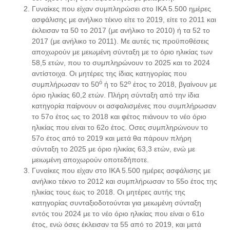
Γυναίκες που είχαν συμπληρώσει στο ΙΚΑ 5.500 ημέρες
ασφάλισης με ανήλικο τέκνο είτε το 2019, είτε το 2011 και
έκλεισαν τα 50 το 2017 (με ανήλικο το 2010) ή τα 52 το
2017 (με ανήλικο το 2011). Με αυτές τις προϋποθέσεις
αποχωρούν με μειωμένη σύνταξη με το όριο ηλικίας των
58,5 ετών, που το συμπληρώνουν το 2025 και το 2024
αντίστοιχα. Οι μητέρες της ίδιας κατηγορίας που
ό
ο
συμπλήρωσαν το 50
ή το 52
έτος το 2018, βγαίνουν με
όριο ηλικίας 60,2 ετών. Πλήρη σύνταξη από την ίδια
κατηγορία παίρνουν οι ασφαλισμένες που συμπλήρωσαν
το 57ο έτος ως το 2018 και φέτος πιάνουν το νέο όριο
ηλικίας που είναι το 62ο έτος. Οσες συμπληρώνουν το
57ο έτος από το 2019 και μετά θα πάρουν πλήρη
σύνταξη το 2025 με όριο ηλικίας 63,3 ετών, ενώ με
μειωμένη αποχωρούν οποτεδήποτε.
Γυναίκες που είχαν στο ΙΚΑ 5.500 ημέρες ασφάλισης με
ανήλικο τέκνο το 2012 και συμπλήρωσαν το 55ο έτος της
ηλικίας τους έως το 2018. Οι μητέρες αυτής της
κατηγορίας συνταξιοδοτούνται για μειωμένη σύνταξη
εντός του 2024 με το νέο όριο ηλικίας που είναι ο 61ο
έτος, ενώ όσες έκλεισαν τα 55 από το 2019, και μετά