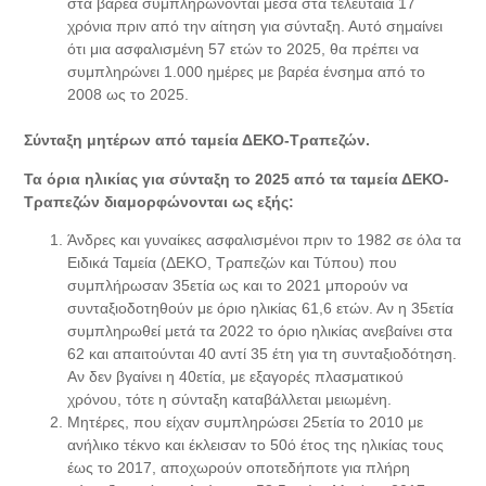
στα βαρέα συμπληρώνονται μέσα στα τελευταία 17
χρόνια πριν από την αίτηση για σύνταξη. Αυτό σημαίνει
ότι μια ασφαλισμένη 57 ετών το 2025, θα πρέπει να
συμπληρώνει 1.000 ημέρες με βαρέα ένσημα από το
2008 ως το 2025.
Σύνταξη μητέρων από ταμεία ΔΕΚΟ-Τραπεζών.
Τα όρια ηλικίας για σύνταξη το 2025 από τα ταμεία ΔΕΚΟ-
Τραπεζών διαμορφώνονται ως εξής:
Άνδρες και γυναίκες ασφαλισμένοι πριν το 1982 σε όλα τα
Ειδικά Ταμεία (ΔΕΚΟ, Τραπεζών και Τύπου) που
συμπλήρωσαν 35ετία ως και το 2021 μπορούν να
συνταξιοδοτηθούν με όριο ηλικίας 61,6 ετών. Αν η 35ετία
συμπληρωθεί μετά τα 2022 το όριο ηλικίας ανεβαίνει στα
62 και απαιτούνται 40 αντί 35 έτη για τη συνταξιοδότηση.
Αν δεν βγαίνει η 40ετία, με εξαγορές πλασματικού
χρόνου, τότε η σύνταξη καταβάλλεται μειωμένη.
Μητέρες, που είχαν συμπληρώσει 25ετία το 2010 με
ανήλικο τέκνο και έκλεισαν το 50ό έτος της ηλικίας τους
έως το 2017, αποχωρούν οποτεδήποτε για πλήρη