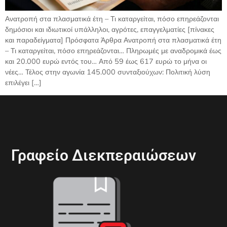
Ανατροπή στα πλασματικά έτη – Τι καταργείται, πόσο επηρεάζονται
δημόσιοι και ιδιωτικοί υπάλληλοι, αγρότες, επαγγελματίες [πίνακες
και παραδείγματα] Πρόσφατα Άρθρα Ανατροπή στα πλασματικά έτη
– Τι καταργείται, πόσο επηρεάζονται… Πληρωμές με αναδρομικά έως
και 20.000 ευρώ εντός του… Από 59 έως 617 ευρώ το μήνα οι
νέες… Τέλος στην αγωνία 145.000 συνταξιούχων: Πολιτική λύση
επιλέγει […]
Γραφείο Διεκπεραιώσεων