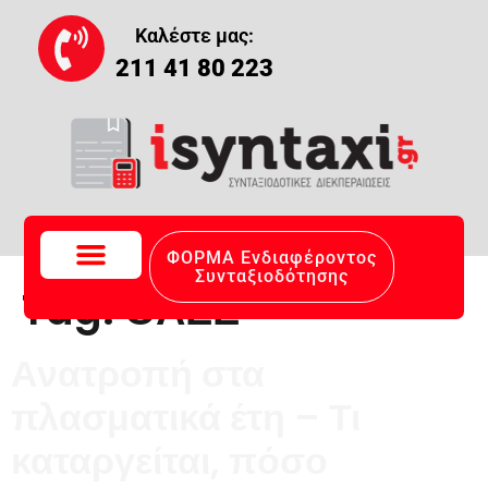
content
Καλέστε μας:
211 41 80 223
ΦΟΡΜΑ Ενδιαφέροντος
Συνταξιοδότησης
Tag:
ΟΑΕΕ
Ανατροπή στα
πλασματικά έτη – Τι
καταργείται, πόσο