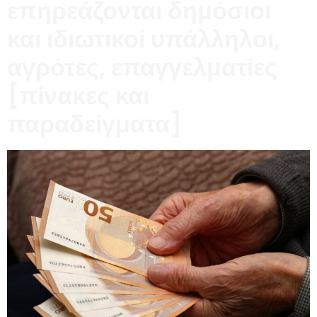
επηρεάζονται δημόσιοι
και ιδιωτικοί υπάλληλοι,
αγρότες, επαγγελματίες
[πίνακες και
παραδείγματα]