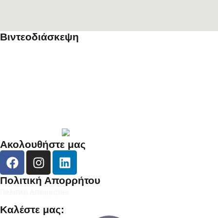
Βιντεοδιάσκεψη
Βρίσκεστε εκτός Αττικής;
Μπορεί να κανονιστεί βιντεοδιάσκεψη σε όποια από τις γνωστές
πλατφόρμες
Teams
Zoom Meetings
Google Meet
σας εξυπηρετεί για να διερευνήσουμε την υπόθεση σας.
Ακολουθήστε μας
Πολιτική Απορρήτου
Πολιτική Απορρήτου
Καλέστε μας: