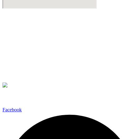
Βιντεοδιάσκεψη
Βρίσκεστε εκτός Αττικής;
Μπορεί να κανονιστεί βιντεοδιάσκεψη σε όποια από τις γνωστές
πλατφόρμες
Teams
Zoom Meetings
Google Meet
σας εξυπηρετεί για να διερευνήσουμε την υπόθεση σας.
Ακολουθήστε μας
Facebook