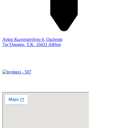
Αγίου Κωνσταντίνου 6, Ομόνοια
7ος Όροφος, Τ.Κ. 10431 Αθήνα
Γραφείο Διεκπεραιώσεων
Xάρτης Πρόσβασης