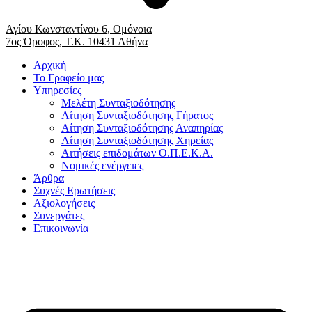
Αγίου Κωνσταντίνου 6, Ομόνοια
7ος Όροφος, Τ.Κ. 10431 Αθήνα
Αρχική
Το Γραφείο μας
Υπηρεσίες
Μελέτη Συνταξιοδότησης
Αίτηση Συνταξιοδότησης Γήρατος
Αίτηση Συνταξιοδότησης Αναπηρίας
Αίτηση Συνταξιοδότησης Χηρείας
Αιτήσεις επιδομάτων Ο.Π.Ε.Κ.Α.
Νομικές ενέργειες
Άρθρα
Συχνές Ερωτήσεις
Αξιολογήσεις
Συνεργάτες
Επικοινωνία