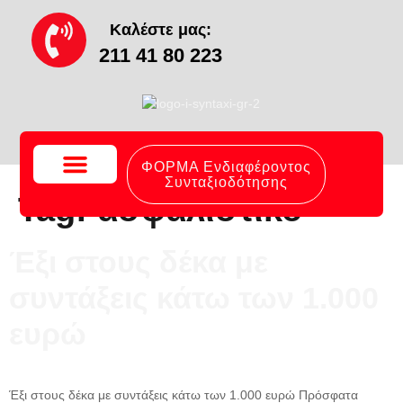
content
Καλέστε μας:
211 41 80 223
ΦΟΡΜΑ Ενδιαφέροντος
Συνταξιοδότησης
Tag:
ασφαλιστικό
Το Γραφείο Μας
Συχνές Ερωτήσεις
Έξι στους δέκα με
συντάξεις κάτω των 1.000
ευρώ
Έξι στους δέκα με συντάξεις κάτω των 1.000 ευρώ Πρόσφατα