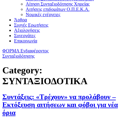
Αίτηση Συνταξιοδότησης Χηρείας
Αιτήσεις επιδομάτων Ο.Π.Ε.Κ.Α.
Νομικές ενέργειες
Άρθρα
Συχνές Ερωτήσεις
Αξιολογήσεις
Συνεργάτες
Επικοινωνία
ΦΟΡΜΑ Ενδιαφέροντος
Συνταξιοδότησης
Category:
ΣΥΝΤΑΞΙΟΔΟΤΙΚΑ
Συντάξεις: «Τρέχουν» να προλάβουν –
Εκτόξευση αιτήσεων και φόβοι για νέα
όρια