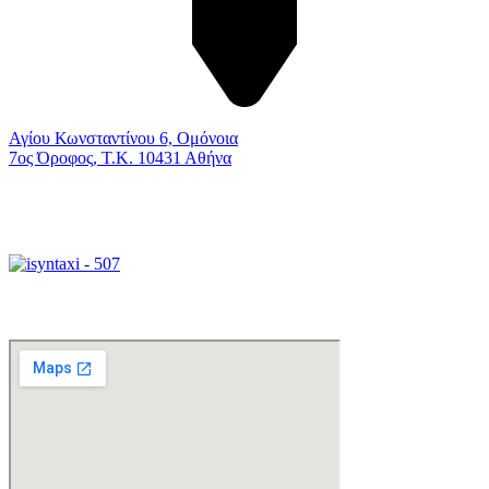
Αγίου Κωνσταντίνου 6, Ομόνοια
7ος Όροφος, Τ.Κ. 10431 Αθήνα
Γραφείο Διεκπεραιώσεων
Xάρτης Πρόσβασης