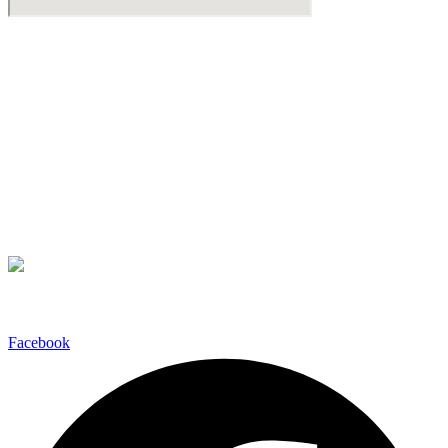
Βιντεοδιάσκεψη
Βρίσκεστε εκτός Αττικής;
Μπορεί να κανονιστεί βιντεοδιάσκεψη σε όποια από τις γνωστές
πλατφόρμες
Teams
Zoom Meetings
Google Meet
σας εξυπηρετεί για να διερευνήσουμε την υπόθεση σας.
Ακολουθήστε μας
Facebook