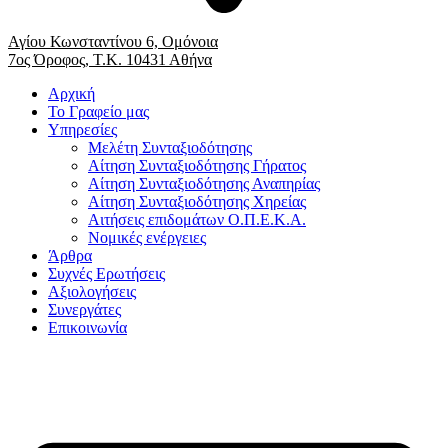
Αγίου Κωνσταντίνου 6, Ομόνοια
7ος Όροφος, Τ.Κ. 10431 Αθήνα
Αρχική
Το Γραφείο μας
Υπηρεσίες
Μελέτη Συνταξιοδότησης
Αίτηση Συνταξιοδότησης Γήρατος
Αίτηση Συνταξιοδότησης Αναπηρίας
Αίτηση Συνταξιοδότησης Χηρείας
Αιτήσεις επιδομάτων Ο.Π.Ε.Κ.Α.
Νομικές ενέργειες
Άρθρα
Συχνές Ερωτήσεις
Αξιολογήσεις
Συνεργάτες
Επικοινωνία