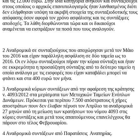
και τις 12.000 ευρώ. Στην ίδια κατηγορία ανήκουν και συνταξιούχοι
στους οποίους ο αρχικός επανυπολογισμός ήταν λανθασμένος διότι
δεν ελήφθησαν υπόψη τα ακριβή στοιχεία της συνταξιοδοτικής τους
απόφασης όσον αφορά τον χρόνο ασφάλισης και τις συντάξιμες
αποδοχές. Τα λάθη διορθώνονται τώρα και οι δικαιούχοι
αναμένεται να εισπράξουν τα ποσά που τους αναλογούν.
2 Αναδρομικά σε συνταξιούχους που αποχώρησαν μετά τον Μάιο
του 2016 και είχαν παράλληλη ασφάλιση σε δύο ταμεία ως το
2016. Οι εν λόγω συνταξιούχοι πήραν την κύρια σύνταξη και ήταν
σε εκκρεμότητα η προσαύξηση σύνταξης από το δεύτερο ταμείο η
οποία ανάλογα με τις εισφορές που είχαν καταβάλει μπορεί να
φτάνει και στα 400 ευρώ τον μήνα.
3 Αναδρομικά κύριων συντάξεων από την αφαίρεση της κράτησης
ν. 4093/2012 στα μερίσματα των Μετοχικών Ταμείων Ενόπλων
Δυνάμεων. Πρόκειται για περίπου 7.500 απόστρατους ή χήρες
αποστράτων πουν δεν έλαβαν πέρυσι τον Απρίλιο τα αναδρομικά
27 μηνών από τη μείωση των κρατήσεων του νόμου 4093 στις
κύριες συντάξεις και μετά τους απαιτούμενους επανελέγχους θα
πάρουν στο τέλος Φεβρουαρίου.
4 Αναδρομικά συντάξεων από Παρατάσεις Αναπηρίας.