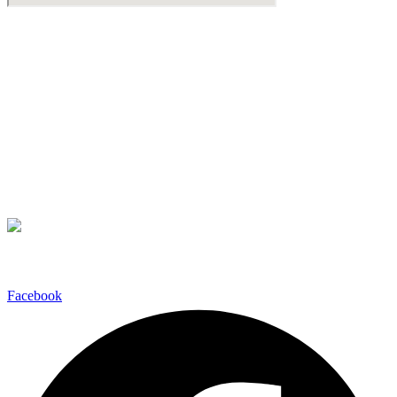
Βιντεοδιάσκεψη
Βρίσκεστε εκτός Αττικής;
Μπορεί να κανονιστεί βιντεοδιάσκεψη σε όποια από τις γνωστές
πλατφόρμες
Teams
Zoom Meetings
Google Meet
σας εξυπηρετεί για να διερευνήσουμε την υπόθεση σας.
Ακολουθήστε μας
Facebook