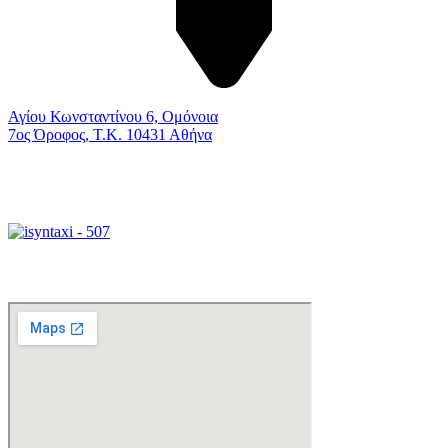
Αγίου Κωνσταντίνου 6, Ομόνοια
7ος Όροφος, Τ.Κ. 10431 Αθήνα
Γραφείο Διεκπεραιώσεων
Xάρτης Πρόσβασης