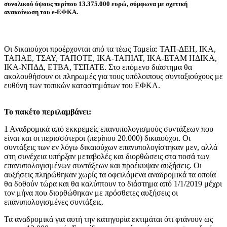
συνολικού ύψους περίπου 13.375.000 ευρώ, σύμφωνα με σχετική
ανακοίνωση του e-ΕΦΚΑ.
Οι δικαιούχοι προέρχονται από τα τέως Ταμεία: ΤΑΠ-ΔΕΗ, ΙΚΑ,
ΤΑΠΑΕ, ΤΣΑΥ, ΤΑΠΟΤΕ, ΙΚΑ-ΤΑΠΙΛΤ, ΙΚΑ-ΕΤΑΜ ΗΔΙΚΑ,
IKA-ΝΠΔΔ, ΕΤΒΑ, ΤΣΠΑΤΕ. Στο επόμενο διάστημα θα
ακολουθήσουν οι πληρωμές για τους υπόλοιπους συνταξιούχους με
ευθύνη των τοπικών καταστημάτων του ΕΦΚΑ.
Το πακέτο περιλαμβάνει:
1 Αναδρομικά από εκκρεμείς επανυπολογισμούς συντάξεων που
είναι και οι περισσότεροι (περίπου 20.000) δικαιούχοι. Οι
συντάξεις των εν λόγω δικαιούχων επανυπολογίστηκαν μεν, αλλά
στη συνέχεια υπήρξαν μεταβολές και διορθώσεις στα ποσά των
επανυπολογισμένων συντάξεων και προέκυψαν αυξήσεις. Οι
αυξήσεις πληρώθηκαν χωρίς τα οφειλόμενα αναδρομικά τα οποία
θα δοθούν τώρα και θα καλύπτουν το διάστημα από 1/1/2019 μέχρι
τον μήνα που διορθώθηκαν με πρόσθετες αυξήσεις οι
επανυπολογισμένες συντάξεις.
Τα αναδρομικά για αυτή την κατηγορία εκτιμάται ότι φτάνουν ως