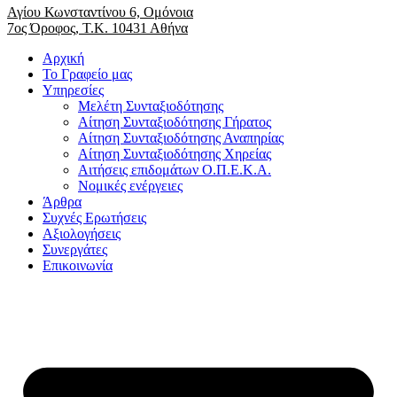
Αγίου Κωνσταντίνου 6, Ομόνοια
7ος Όροφος, Τ.Κ. 10431 Αθήνα
Αρχική
Το Γραφείο μας
Υπηρεσίες
Μελέτη Συνταξιοδότησης
Αίτηση Συνταξιοδότησης Γήρατος
Αίτηση Συνταξιοδότησης Αναπηρίας
Αίτηση Συνταξιοδότησης Χηρείας
Αιτήσεις επιδομάτων Ο.Π.Ε.Κ.Α.
Νομικές ενέργειες
Άρθρα
Συχνές Ερωτήσεις
Αξιολογήσεις
Συνεργάτες
Επικοινωνία